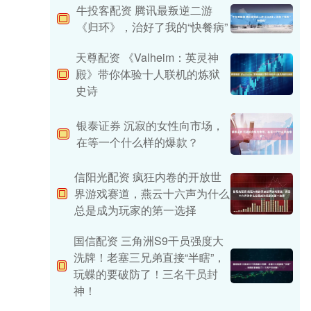
牛投客配资 腾讯最叛逆二游
《归环》，治好了我的“快餐病”
天尊配资 《Valheim：英灵神
殿》带你体验十人联机的炼狱
史诗
银泰证券 沉寂的女性向市场，
在等一个什么样的爆款？
信阳光配资 疯狂内卷的开放世
界游戏赛道，燕云十六声为什么
总是成为玩家的第一选择
国信配资 三角洲S9干员强度大
洗牌！老塞三兄弟直接“半瞎”，
玩蝶的要破防了！三名干员封
神！