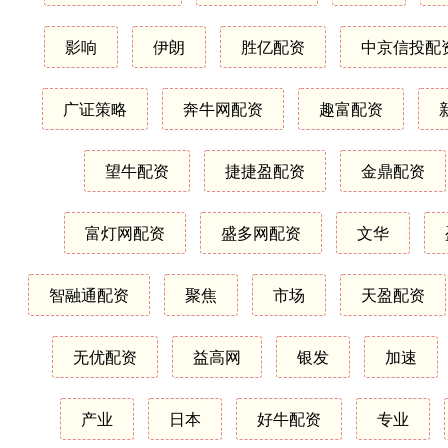
影响
伊朗
胜亿配资
中京信投配
广证策略
奔牛网配资
趣富配资
望牛配资
捷捷盈配资
金鼎配资
富灯网配资
盛多网配资
文华
智融通配资
聚焦
市场
天盈配资
无优配资
益高网
银发
加速
产业
日本
好牛配资
专业