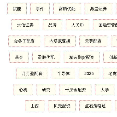
赋能
事件
富腾优配
鼎盛证券
永信证券
品牌
人民币
国融资管
金谷子配资
内塔尼亚胡
天尊配资
基金
盈胜优配
精选期货配资
创
月月盈配资
半导体
2025
老虎
心机
研究
千层金配资
大学
山西
贝壳配资
点石策略通