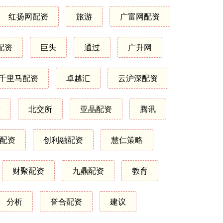
红扬网配资
旅游
广富网配资
配资
巨头
通过
广升网
千里马配资
卓越汇
云沪深配资
新
北交所
亚晶配资
腾讯
配资
创利融配资
慧仁策略
财聚配资
九鼎配资
教育
分析
誉合配资
建议