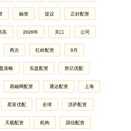
资
融资
提议
正好配资
新高
2026年
关口
公司
再次
红岭配资
9月
盈策略
实盘配资
胜亿优配
易融网配资
通达配资
上海
星富优配
全球
洪萨配资
天载配资
机构
国信配资