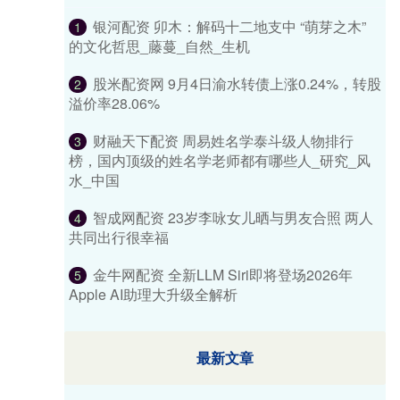
银河配资 卯木：解码十二地支中 “萌芽之木”
1
的文化哲思_藤蔓_自然_生机
股米配资网 9月4日渝水转债上涨0.24%，转股
2
溢价率28.06%
财融天下配资 周易姓名学泰斗级人物排行
3
榜，国内顶级的姓名学老师都有哪些人_研究_风
水_中国
智成网配资 23岁李咏女儿晒与男友合照 两人
4
共同出行很幸福
金牛网配资 全新LLM Siri即将登场2026年
5
Apple AI助理大升级全解析
最新文章