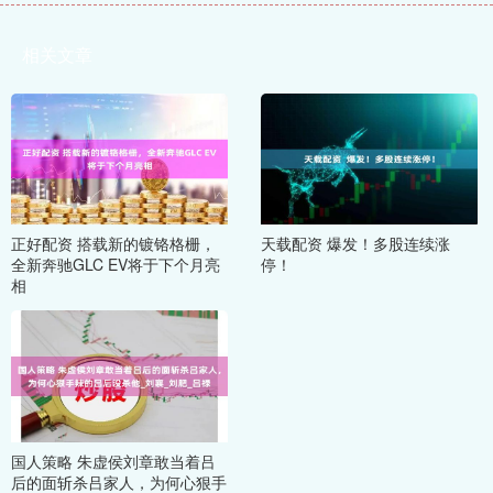
相关文章
正好配资 搭载新的镀铬格栅，
天载配资 爆发！多股连续涨
全新奔驰GLC EV将于下个月亮
停！
相
国人策略 朱虚侯刘章敢当着吕
后的面斩杀吕家人，为何心狠手