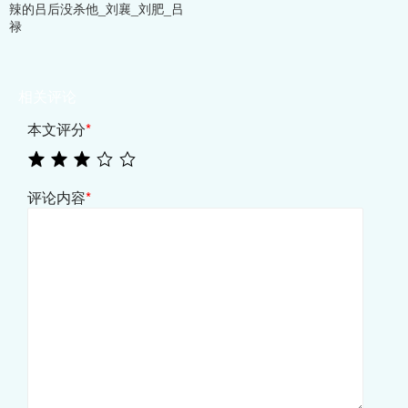
辣的吕后没杀他_刘襄_刘肥_吕
禄
相关评论
本文评分
*
评论内容
*