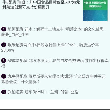
牛8配资 瑞银：升中国食品目标价至5.07港元
料渠道创新可支持份额提升
银河配资 卯木：解码十二地支中 “萌芽之木” 的文化哲思_
1
藤蔓_自然_生机
股米配资网 9月4日渝水转债上涨0.24%，转股溢价率
2
28.06%
智成网配资 23岁李咏女儿晒与男友合照 两人共同出行很幸
3
福
九牛网配资 俄罗斯要求安理会就“北溪”管道爆炸事件召开
4
紧急会议！什么情况？
兴泊证券 通车倒计时！_兰州_傅苦_公路
5