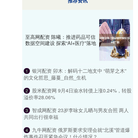
推荐资讯
至高网配资 陈曦：推进药品可信
数据空间建设 探索“AI+医疗”落地
银河配资 卯木：解码十二地支中 “萌芽之木”
1
的文化哲思_藤蔓_自然_生机
股米配资网 9月4日渝水转债上涨0.24%，转股
2
溢价率28.06%
智成网配资 23岁李咏女儿晒与男友合照 两人
3
共同出行很幸福
九牛网配资 俄罗斯要求安理会就“北溪”管道爆
4
炸事件召开紧急会议！什么情况？