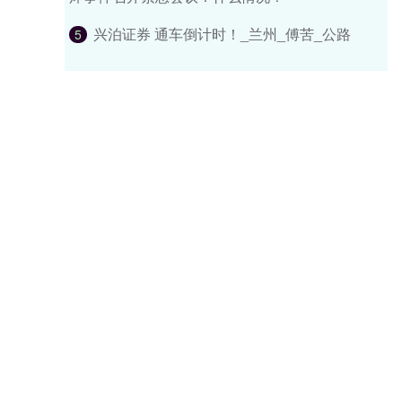
兴泊证券 通车倒计时！_兰州_傅苦_公路
5