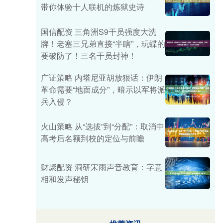
带你体验十人联机的炼狱史诗
国信配资 三角洲S9干员强度大洗
牌！老塞三兄弟直接“半瞎”，玩蝶的
要破防了！三名干员封神！
广证策略 内塔尼亚胡放狠话：伊朗
革命需要“地面成分”，暗示以军将派
兵入侵？
火山策略 从“选拔”到“分配”：取消中
高考后名额到校的定位与前瞻
财聚配资 洞研宋雨声音教育：字意
相和发声秘钥