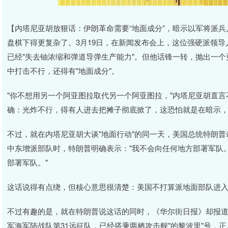
【内塔尼亚胡放狠话：伊朗革命需要“地面成分”，暗示以军将派
盘棋下得更复杂了。3月19日，在新闻发布会上，这位强硬派领导
已经"失去铀浓缩和弹道导弹生产能力"。但他话锋一转，抛出一
中打击不行，还得有"地面成分"。
"你不想用另一个阿亚图拉取代另一个阿亚图拉，"内塔尼亚胡直言
确：光炸不行，得有人进去把摊子彻底掀了，这恐怕就是在暗示
不过，就在内塔尼亚胡大谈"地面行动"的同一天，美国总统特朗
中东增派部队时，特朗普明确表示："我不会向任何地方部署军队
部署军队。"
这话说得有点绕，但核心意思很清楚：美国不打算派地面部队进
不过有趣的是，就在特朗普说这话的同时，《华尔街日报》却报道
军海军陆战队第31远征队，已经搭乘两栖攻击舰"的黎波里"号，