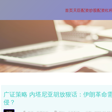
首页
天臣配资
炒股配资杠
广证策略 内塔尼亚胡放狠话：伊朗革命需
侵？